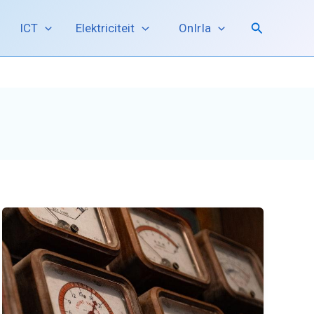
Zoeken
ICT
Elektriciteit
OnIrIa