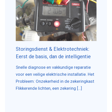
Storingsdienst & Elektrotechniek:
Eerst de basis, dan de intelligentie
Snelle diagnose en vakkundige reparatie
voor een veilige elektrische installatie. Het
Probleem: Onzekerheid in de zekeringkast
Flikkerende lichten, een zekering […]