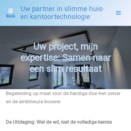
Spring
Uw partner in slimme huis-
naar
en kantoortechnologie
de
inhoud
Uw project, mijn
expertise: Samen naar
een slim resultaat
Begeleiding op maat voor de handige doe-het-zelver
en de ambitieuze bouwer.
De Uitdaging: Wel de wil, niet de volledige kennis