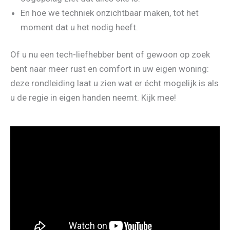
En hoe we techniek onzichtbaar maken, tot het
moment dat u het nodig heeft.
Of u nu een tech-liefhebber bent of gewoon op zoek
bent naar meer rust en comfort in uw eigen woning:
deze rondleiding laat u zien wat er écht mogelijk is als
u de regie in eigen handen neemt. Kijk mee!