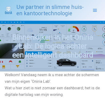
Spring
Uw partner in slimme huis-
naar
en kantoortechnologie
de
inhoud
Binnenkijken in het Oniria
Lab: De logica achter
een intelligent dashboard
Welkom! Vandaag neem ik u mee achter de schermen
van mijn eigen ‘Oniria Lab’.
Wat u hier ziet is niet zomaar een dashboard; het is de
digitale hartslag van mijn woning.