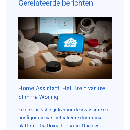
Gerelateerde berichten
Home Assistant: Het Brein van uw
Slimme Woning
Een technische gids voor de installatie en
configuratie van het ultieme domotica-
platform. De Oniria Filosofie: Open en