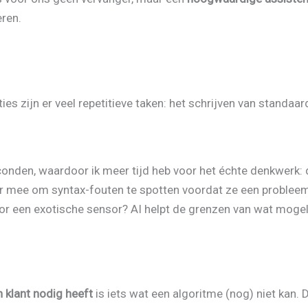
eren.
es zijn er veel repetitieve taken: het schrijven van standaa
conden, waardoor ik meer tijd heb voor het échte denkwerk:
r mee om syntax-fouten te spotten voordat ze een probleem 
r een exotische sensor? AI helpt de grenzen van wat mogelij
 klant nodig heeft
is iets wat een algoritme (nog) niet kan. D