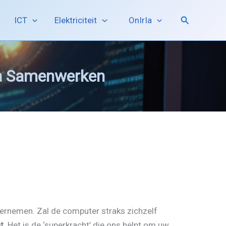
Zoeken
ICT
Elektriciteit
OnIrIa
ria Samenwerken
vernemen. Zal de computer straks zichzelf
t
. Het is de ‘superkracht’ die ons helpt om uw