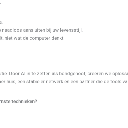
.
a.
aadloos aansluiten bij uw levensstijl.
t, niet wat de computer denkt.
ie. Door AI in te zetten als bondgenoot, creëren we oploss
er huis, een stabieler netwerk en een partner die de tools 
rnste technieken?