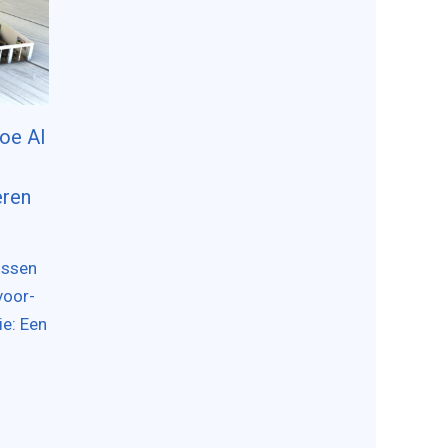
oe AI
eren
ussen
voor-
ie: Een