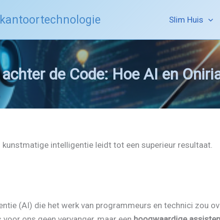
 kantoortechnologie
Slim Huis
ie achter de Code: Hoe AI en Oni
nstmatige intelligentie leidt tot een superieur resultaat.
gentie (AI) die het werk van programmeurs en technici zou o
is voor ons geen vervanger, maar een
hoogwaardige assisten