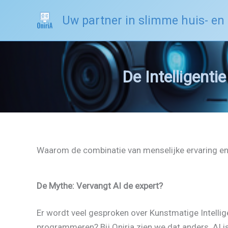
Spring
Uw partner in slimme huis- en
naar
de
inhoud
De Intelligent
Waarom de combinatie van menselijke ervaring en ku
De Mythe: Vervangt AI de expert?
Er wordt veel gesproken over Kunstmatige Intelli
programmeren? Bij Oniria zien we dat anders. AI 